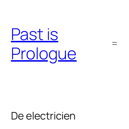
Skip
to
content
Past is
Prologue
De electricien