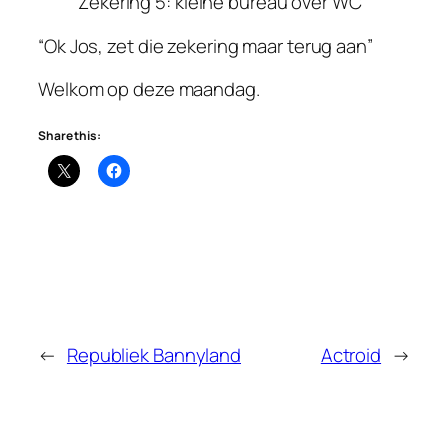
Zekering 5: kleine bureau over WC
“Ok Jos, zet die zekering maar terug aan”
Welkom op deze maandag.
Share this:
←
Republiek Bannyland
Actroid
→