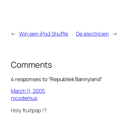
←
Win een iPod Shuffle
De electricien
→
Comments
4 responses to “Republiek Bannyland”
March 11, 2005
nicodemus
Holy fruitpap !?