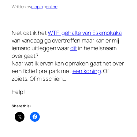
Written by
clopin
in
online
Niet dat ik het
WTF-gehalte van Eskimokaka
van vandaag ga overtreffen maar kan er mij
iemand uitleggen waar
dit
in hemelsnaam
over gaat?
Naar wat ik ervan kan opmaken gaat het over
een fictief pretpark met
een koning
. Of
zoiets. Of misschien…
Help!
Share this: