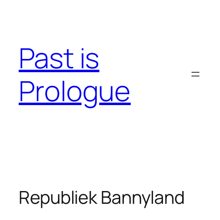
Skip
to
content
Past is
Prologue
Republiek Bannyland