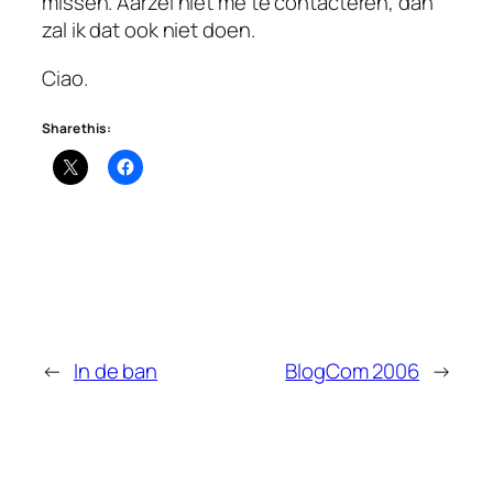
missen. Aarzel niet me te contacteren, dan
zal ik dat ook niet doen.
Ciao.
Share this:
←
In de ban
BlogCom 2006
→