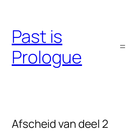
Skip
to
content
Past is
Prologue
Afscheid van deel 2