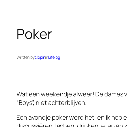
Poker
Written by
clopin
in
Lifelog
Wat een weekendje alweer! De dames van
“Boys”, niet achterblijven.
Een avondje poker werd het, en ik heb 
discussiëren, lachen, drinken, eten en 