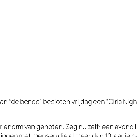
 “de bende” besloten vrijdag een “Girls Nigh
er enorm van genoten. Zeg nu zelf: een avond 
zingen met mensen die al meer dan 10 jaar je b