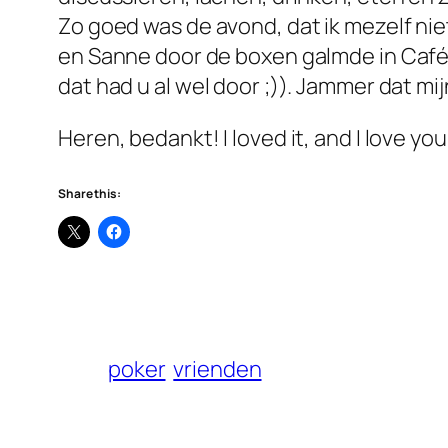
Zo goed was de avond, dat ik mezelf n
en Sanne door de boxen galmde in Café 
dat had u al wel door ;)). Jammer dat m
Heren, bedankt! I loved it, and I love you a
Share this:
poker
vrienden