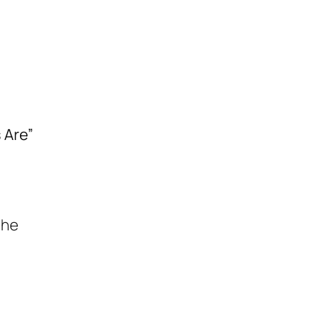
 Are”
ehe