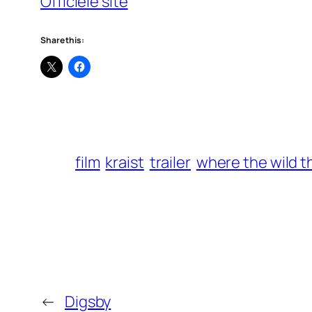
Officiële site
Share this:
film
kraist
trailer
where the wild t
←
Digsby