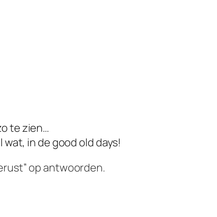
zo te zien…
el wat, in de good old days!
erust”
op antwoorden.