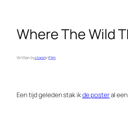
Where The Wild T
Written by
clopin
in
Film
Een tijd geleden stak ik
de poster
al een