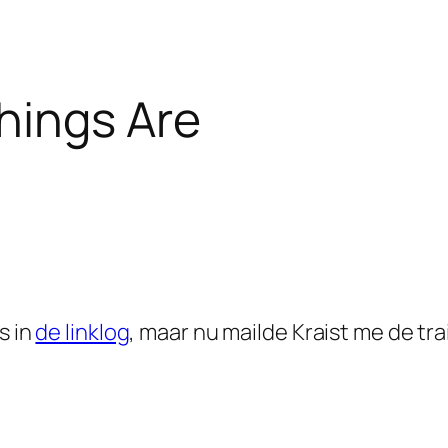
hings Are
s in
de linklog
, maar nu mailde Kraist me de trai