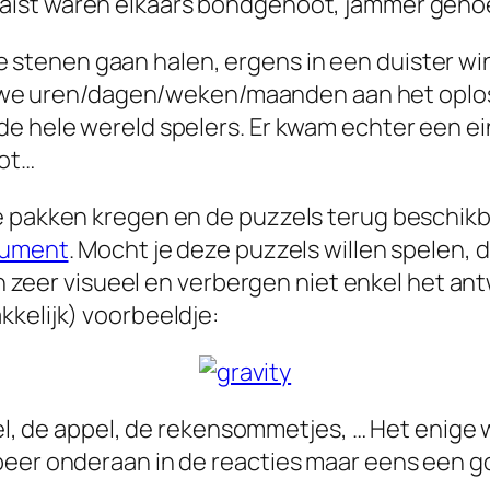
Kraist waren elkaars bondgenoot, jammer gen
e stenen gaan halen, ergens in een duister win
e uren/dagen/weken/maanden aan het oplosse
e hele wereld spelers. Er kwam echter een ein
Tot…
e pakken kregen en de puzzels terug beschikb
nument
. Mocht je deze puzzels willen spelen, 
ijn zeer visueel en verbergen niet enkel het an
kkelijk) voorbeeldje:
zzel, de appel, de rekensommetjes, … Het enige 
beer onderaan in de reacties maar eens een g