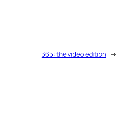
365: the video edition
→