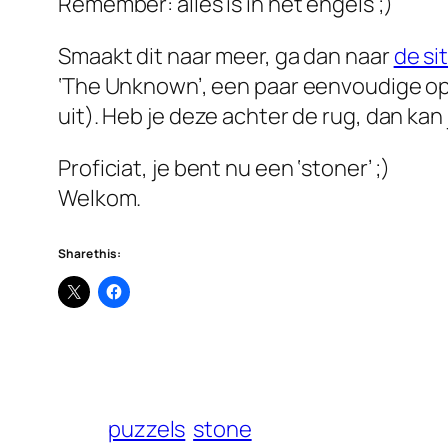
Remember: alles is in het engels ;)
Smaakt dit naar meer, ga dan naar
de si
‘The Unknown’, een paar eenvoudige o
uit). Heb je deze achter de rug, dan ka
Proficiat, je bent nu een ‘stoner’ ;)
Welkom.
Share this:
puzzels
stone