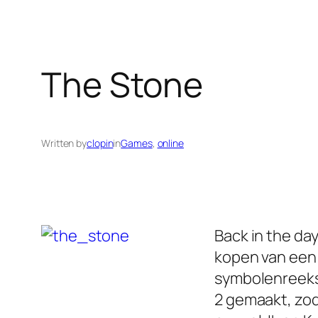
The Stone
Written by
clopin
in
Games
, 
online
Back in the da
kopen van een 
symbolenreeks 
2 gemaakt, zod