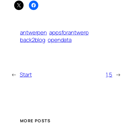
antwerpen
appsforantwerp
back2blog
opendata
←
Start
1,5
→
MORE POSTS