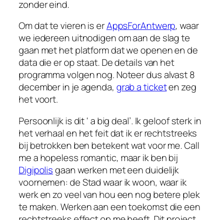
zonder eind.
Om dat te vieren is er
AppsForAntwerp
, waar
we iedereen uitnodigen om aan de slag te
gaan met het platform dat we openen en de
data die er op staat. De details van het
programma volgen nog. Noteer dus alvast 8
december in je agenda,
grab a ticket
en zeg
het voort.
Persoonlijk is dit ‘ a big deal’. Ik geloof sterk in
het verhaal en het feit dat ik er rechtstreeks
bij betrokken ben betekent wat voor me.
Call
me a hopeless romantic
, maar ik ben bij
Digipolis
gaan werken met een duidelijk
voornemen: de Stad waar ik woon, waar ik
werk en zo veel van hou een nog betere plek
te maken. Werken aan een toekomst die een
rechtstreeks effect op me heeft. Dit project,