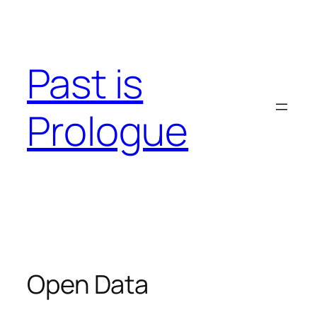
Skip
to
content
Past is
Prologue
Open Data